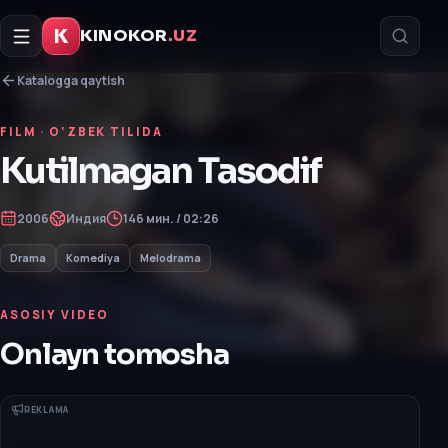
K
KINOKOR
.UZ
Katalogga qaytish
FILM
· O‘ZBEK TILIDA
Kutilmagan Tasodif
2006
Индия
146 мин. / 02:26
Drama
Komediya
Melodrama
ASOSIY VIDEO
Onlayn tomosha
REKLAMA