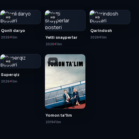
HD
HD
HD
Qonli daryo
Qarindosh
2026
Film
Yetti snayperlar
2026
Film
2026
Film
HD
HD
Superqiz
2026
Film
Yomon ta'lim
2019
Film