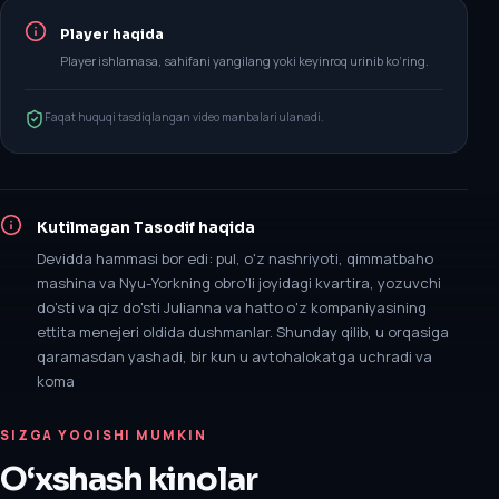
Player haqida
Player ishlamasa, sahifani yangilang yoki keyinroq urinib ko‘ring.
Faqat huquqi tasdiqlangan video manbalari ulanadi.
Kutilmagan Tasodif
haqida
Devidda hammasi bor edi: pul, o'z nashriyoti, qimmatbaho
mashina va Nyu-Yorkning obro'li joyidagi kvartira, yozuvchi
do'sti va qiz do'sti Julianna va hatto o'z kompaniyasining
ettita menejeri oldida dushmanlar. Shunday qilib, u orqasiga
qaramasdan yashadi, bir kun u avtohalokatga uchradi va
koma
SIZGA YOQISHI MUMKIN
O‘xshash kinolar