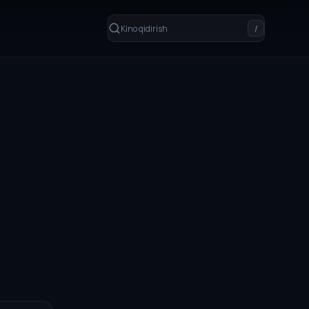
Kino qidirish
/