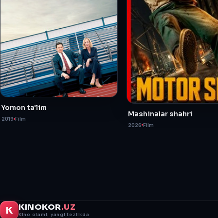
Yomon ta'lim
Mashinalar shahri
2019
Film
2026
Film
KINOKOR
.UZ
K
Kino olami, yangi tezlikda