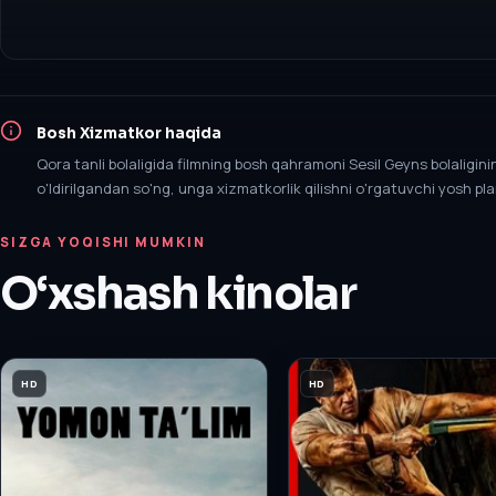
Bosh Xizmatkor
haqida
Qora tanli bolaligida filmning bosh qahramoni Sesil Geyns bolaligin
o'ldirilgandan so'ng, unga xizmatkorlik qilishni o'rgatuvchi yosh p
SIZGA YOQISHI MUMKIN
O‘xshash kinolar
HD
HD