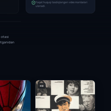
Faqat huquqi tasdiqlangan video manbalari
ulanadi.
 otasi
 etganidan
HD