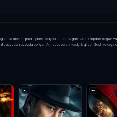
ing katta qismini paxta plantatsiyasida o‘tkazgan. Onasi aqldan ozgan va
lantatsiyadan uzoqda bo'lgan Annabet bolani vasiylik qiladi. Sesil voyaga
HD
HD