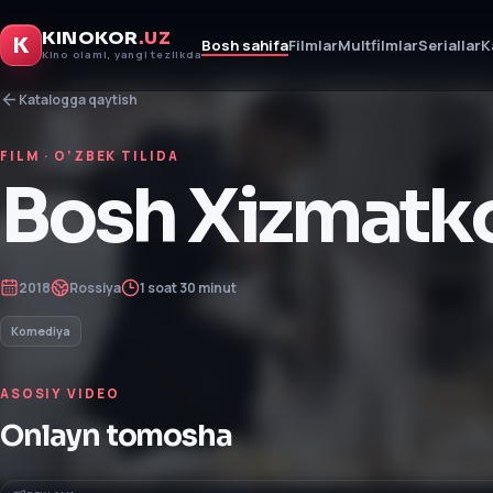
KINOKOR
.UZ
K
Bosh sahifa
Filmlar
Multfilmlar
Seriallar
K
Kino olami, yangi tezlikda
Katalogga qaytish
FILM
· O‘ZBEK TILIDA
Bosh Xizmatk
2018
Rossiya
1 soat 30 minut
Komediya
ASOSIY VIDEO
Onlayn tomosha