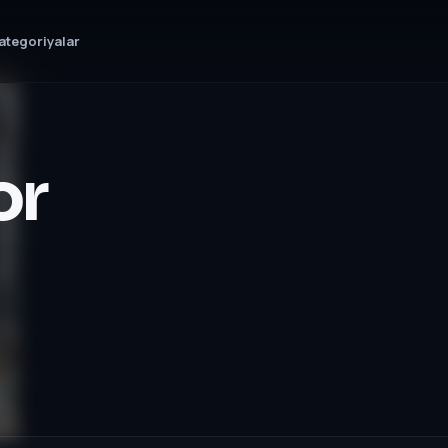
ategoriyalar
or