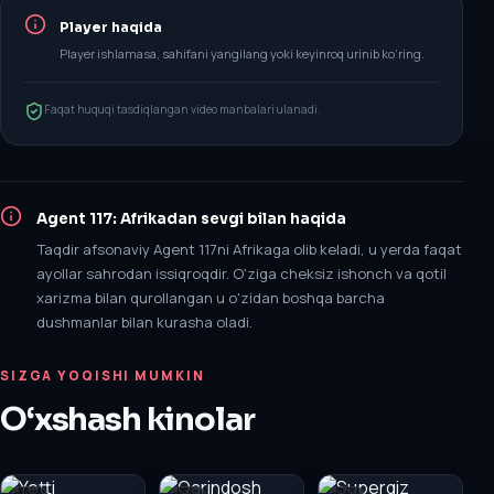
Player haqida
Player ishlamasa, sahifani yangilang yoki keyinroq urinib ko‘ring.
Faqat huquqi tasdiqlangan video manbalari ulanadi.
Agent 117: Afrikadan sevgi bilan
haqida
Taqdir afsonaviy Agent 117ni Afrikaga olib keladi, u yerda faqat
ayollar sahrodan issiqroqdir. O'ziga cheksiz ishonch va qotil
xarizma bilan qurollangan u o'zidan boshqa barcha
dushmanlar bilan kurasha oladi.
SIZGA YOQISHI MUMKIN
O‘xshash kinolar