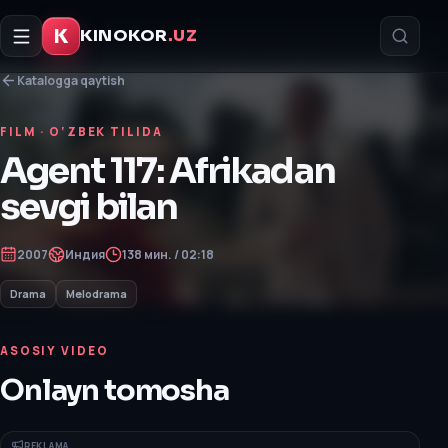
K
KINOKOR
.UZ
Katalogga qaytish
FILM
· O‘ZBEK TILIDA
Agent 117: Afrikadan
sevgi bilan
2007
Индия
138 мин. / 02:18
Drama
Melodrama
ASOSIY VIDEO
Onlayn tomosha
REKLAMA