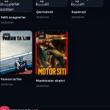
HD
HD
HD
Qarindosh
Superqiz
Yetti snayperlar
2026
Film
2026
Film
2026
Film
HD
HD
Yomon ta'lim
Mashinalar shahri
2019
Film
2026
Film