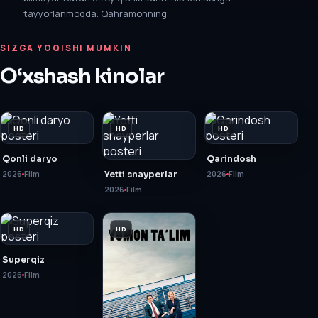
tayyorlanmoqda. Qahramonning
SIZGA YOQISHI MUMKIN
O‘xshash kinolar
HD
HD
HD
Qonli daryo
Qarindosh
2026
Film
Yetti snayperlar
2026
Film
2026
Film
HD
HD
Superqiz
2026
Film