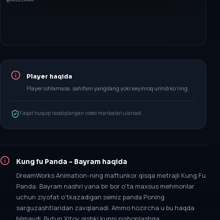
Player haqida
Player ishlamasa, sahifani yangilang yoki keyinroq urinib ko‘ring.
Faqat huquqi tasdiqlangan video manbalari ulanadi.
Kung fu Panda - Bayram
haqida
DreamWorks Animation-ning maftunkor qisqa metrajli Kung Fu
Panda: Bayram nashri yana bir bor o'ta maxsus mehmonlar
uchun ziyofat o'tkazadigan semiz panda Poning
sarguzashtlaridan zavqlanadi. Ammo hozircha u bu haqda
bilmaydi. Butun Xitoy qishki kunni nishonlashga