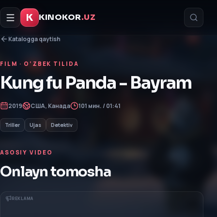
K
KINOKOR
.UZ
Katalogga qaytish
FILM
· O‘ZBEK TILIDA
Kung fu Panda - Bayram
2019
США, Канада
101 мин. / 01:41
Triller
Ujas
Detektiv
ASOSIY VIDEO
Onlayn tomosha
REKLAMA