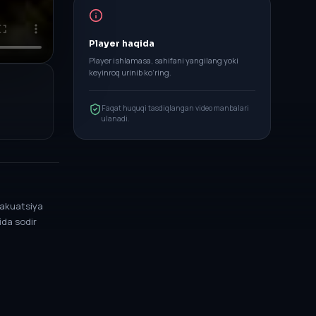
Player haqida
Player ishlamasa, sahifani yangilang yoki
keyinroq urinib ko‘ring.
Faqat huquqi tasdiqlangan video manbalari
ulanadi.
vakuatsiya
ida sodir