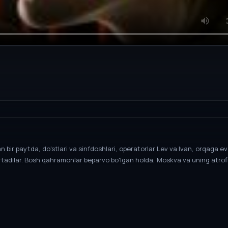
 bir paytda, do'stlari va sinfdoshlari, operatorlar Lev va Ivan, orqaga e
rtadilar. Bosh qahramonlar beparvo bo'lgan holda, Moskva va uning atrof