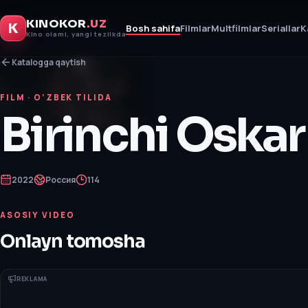
KINOKOR
.UZ
K
Bosh sahifa
Filmlar
Multfilmlar
Seriallar
K
Kino olami, yangi tezlikda
Katalogga qaytish
FILM
· O‘ZBEK TILIDA
Birinchi Oskar
2022
Россия
114
ASOSIY VIDEO
Onlayn tomosha
REKLAMA