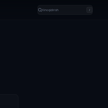
Kino qidirish
/