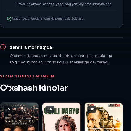
Player ishlamasa, sahifani yangilang yoki keyinroq urinib ko‘ring.
Faqat huquqi tasdiqlangan video manbalari ulanadi.
Sehrli Tumor
haqida
Qadimgi afsonaviy mavjudot uchta yoshni o'z orzulariga
to'g'ri yo'lni topishi uchun bolalik shakllariga qaytaradi.
SIZGA YOQISHI MUMKIN
O‘xshash kinolar
HD
HD
HD