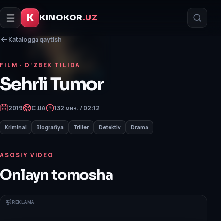
K
KINOKOR
.UZ
Katalogga qaytish
FILM
· O‘ZBEK TILIDA
Sehrli Tumor
2019
США
132 мин. / 02:12
Kriminal
Biografiya
Triller
Detektiv
Drama
ASOSIY VIDEO
Onlayn tomosha
REKLAMA