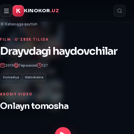
K
KINOKOR
.UZ
Katalogga qaytish
FILM
· O‘ZBEK TILIDA
Drayvdagi haydovchilar
2019
Германия
127
Komediya
Melodrama
ASOSIY VIDEO
Onlayn tomosha