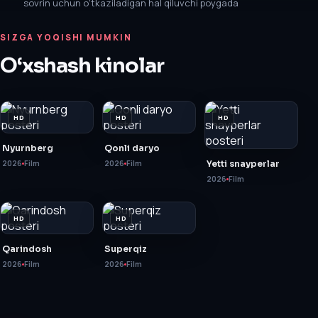
sovrin uchun o‘tkaziladigan hal qiluvchi poygada
SIZGA YOQISHI MUMKIN
O‘xshash kinolar
HD
HD
HD
Nyurnberg
Qonli daryo
2026
Film
2026
Film
Yetti snayperlar
2026
Film
HD
HD
Qarindosh
Superqiz
2026
Film
2026
Film