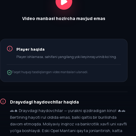
Video manbasi hozircha mavjud emas
Player haqida
Player ishlamasa, sahifani yangilang yoki keyinroq urinib ko‘ring.
Faqat huquqi tasdiqlangan video manbalari ulanadi.
Drayvdagi haydovchilar
haqida
🚗🔥 Drayvdagi haydovchilar — yurakni qizdiradigan kino! 🔥🚗
Bertining hayoti rul oldida emas, balki qaltis bir burilishda
davom etmoqda. Moliyaviy inqiroz va bankrotlik xavfi uni xavfli
yo‘lga boshlaydi. Eski Opel Mantani qayta jonlantirish, katta