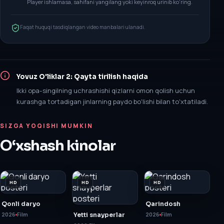
Player ishlamasa, sahifani yangilang yoki keyinroq urinib ko‘ring.
Faqat huquqi tasdiqlangan video manbalari ulanadi.
Yovuz O'liklar 2: Qayta tirilish
haqida
Ikki opa-singilning uchrashishi qizlarni omon qolish uchun
kurashga tortadigan jinlarning paydo bo'lishi bilan to'xtatiladi.
SIZGA YOQISHI MUMKIN
O‘xshash kinolar
HD
HD
HD
Qonli daryo
Qarindosh
2026
Film
Yetti snayperlar
2026
Film