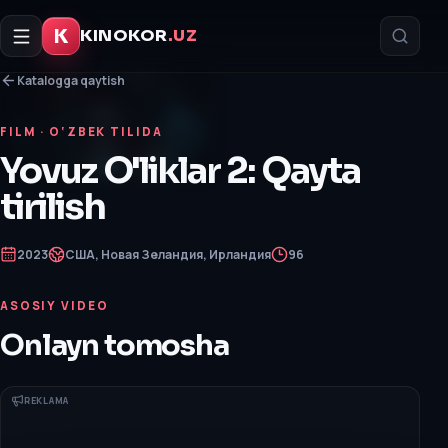
K
KINOKOR
.UZ
Katalogga qaytish
FILM
· O‘ZBEK TILIDA
Yovuz O'liklar 2: Qayta
tirilish
2023
США, Новая Зеландия, Ирландия
96
ASOSIY VIDEO
Onlayn tomosha
REKLAMA