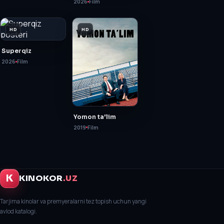
2026
Film
HD
HD
Superqiz
2026
Film
Yomon ta'lim
2019
Film
K
KINOKOR
.UZ
Tarjima kinolar va premyeralarni tez topish uchun yangi
avlod katalogi.