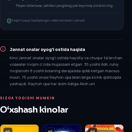
Player ishlamasa, sahifani yangilang yoki keyinroq urinib ko‘ring.
Faqat huquqi tasdiqlangan video manbalari ulanadi.
Jannat onalar oyog'i ostida
haqida
Kino Jannat onalar oyog'i ostida hayotiy va chuqur ta'sirchan
voqealar rivojini o'zida mujassam etgan. 35 yoshli Adil, ruhiy
rivojlanishi 8 yoshli bolaning darajasida qolib ketgan maxsus
inson, 75 yoshli onasi Rayhon opa bilan birga kichik qishloqda
yashaydi. Rayhon opa har doim Adilga Alloh uni
SIZGA YOQISHI MUMKIN
O‘xshash kinolar
HD
HD
HD