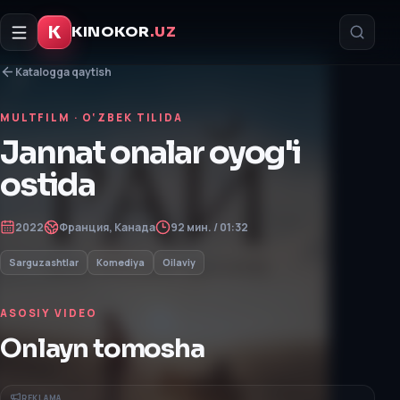
K
KINOKOR
.UZ
Katalogga qaytish
MULTFILM
· O‘ZBEK TILIDA
Jannat onalar oyog'i
ostida
2022
Франция, Канада
92 мин. / 01:32
Sarguzashtlar
Komediya
Oilaviy
ASOSIY VIDEO
Onlayn tomosha
REKLAMA