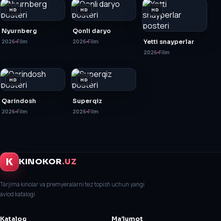
HD
HD
HD
Nyurnberg
Qonli daryo
2026
Film
2026
Film
Yetti snayperlar
2026
Film
HD
HD
Qarindosh
Superqiz
2026
Film
2026
Film
K
KINOKOR
.UZ
Tarjima kinolar va premyeralarni tez topish uchun yangi
avlod katalogi.
Katalog
Ma’lumot