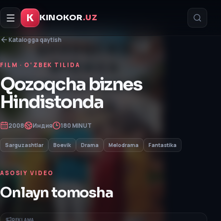
K
KINOKOR
.UZ
Katalogga qaytish
FILM
· O‘ZBEK TILIDA
Qozoqcha biznes
Hindistonda
2008
Индия
180 MINUT
Sarguzashtlar
Boevik
Drama
Melodrama
Fantastika
ASOSIY VIDEO
Onlayn tomosha
REKLAMA