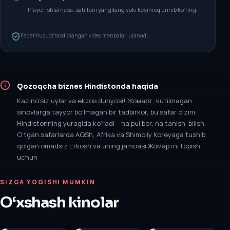
Player ishlamasa, sahifani yangilang yoki keyinroq urinib ko‘ring.
Faqat huquqi tasdiqlangan video manbalari ulanadi.
Qozoqcha biznes Hindistonda
haqida
Kazino’siz uylar va ekzos dunyosi! Жомарт, kutilmagan
sinovlarga tayyor bo'lmagan bir tadbirkor, bu safar o'zini
Hindistonning yuragida ko'radi – na pul bor, na tanish-bilish.
O'tgan safarlarda AQSh, Afrika va Shimoliy Koreyaga tushib
qolgan omadsiz Erkosh va uning jamoasi Жомартni topish
uchun
SIZGA YOQISHI MUMKIN
O‘xshash kinolar