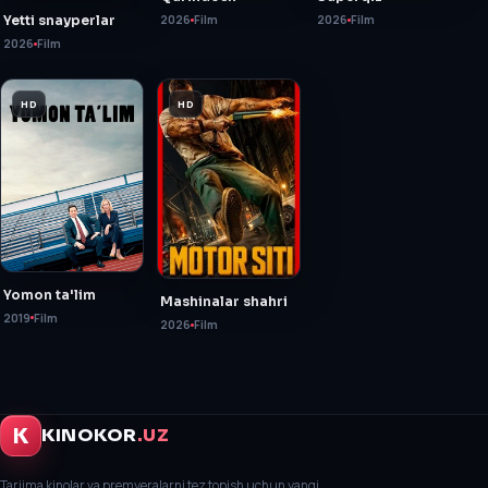
Yetti snayperlar
2026
Film
2026
Film
2026
Film
HD
HD
Yomon ta'lim
Mashinalar shahri
2019
Film
2026
Film
K
KINOKOR
.UZ
Tarjima kinolar va premyeralarni tez topish uchun yangi