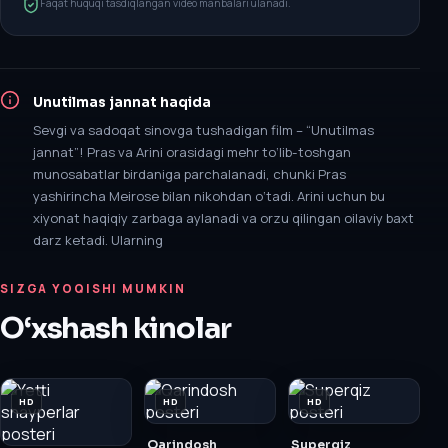
Faqat huquqi tasdiqlangan video manbalari ulanadi.
Unutilmas jannat
haqida
Sevgi va sadoqat sinovga tushadigan film – “Unutilmas
jannat”! Pras va Arini orasidagi mehr to‘lib-toshgan
munosabatlar birdaniga parchalanadi, chunki Pras
yashirincha Meirose bilan nikohdan o‘tadi. Arini uchun bu
xiyonat haqiqiy zarbaga aylanadi va orzu qilingan oilaviy baxt
darz ketadi. Ularning
SIZGA YOQISHI MUMKIN
O‘xshash kinolar
HD
HD
HD
Qarindosh
Superqiz