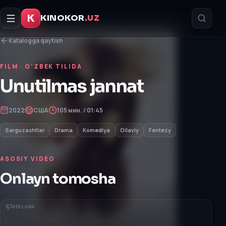
K
KINOKOR
.UZ
Katalogga qaytish
FILM
· O‘ZBEK TILIDA
Unutilmas jannat
2022
США
105 мин. / 01:45
Sarguzashtlar
Drama
Komediya
Oilaviy
Fentezy
ASOSIY VIDEO
Onlayn tomosha
REKLAMA