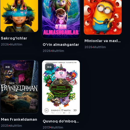
Sakrog'ichlar
Minionlar va maxluqlar
O'rin almashganlar
2026
Multfilm
2026
Multfilm
2026
Multfilm
HD
HD
Men Frankeldaman
Quvnoq do'mboqchalar: Oltin ajdarho afsonasi
2025
Multfilm
2013
Multfilm