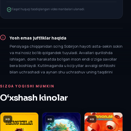
Faqat huquqi tasdiqlangan video manbalari ulanadi.
Yosh emas juftliklar
haqida
Pensiyaga chiqqanidan so‘ng Sobirjon hayoti asta-sekin sokin
va ma’nosiz bo‘lib qolgandek tuyuladi. Avvallari qurilishda
ishlagan, doim harakatda bo‘lgan inson endi o‘ziga savollar
bera boshlaydi. Kutilmaganda u ko‘p yillar avvalgi sinfdoshi
bilan uchrashadi va aynan shu uchrashuv uning taqdirini
SIZGA YOQISHI MUMKIN
O‘xshash kinolar
HD
HD
HD