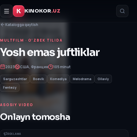
K
KINOKOR
.UZ
Katalogga qaytish
MULTFILM
· O‘ZBEK TILIDA
Yosh emas juftliklar
2023
США, Франция
105 minut
Sarguzashtlar
Boevik
Komediya
Melodrama
Oilaviy
Fentezy
ASOSIY VIDEO
Onlayn tomosha
REKLAMA