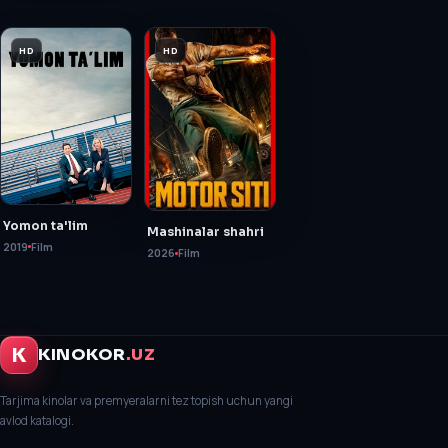
HD
HD
Yomon ta'lim
Mashinalar shahri
2019
Film
2026
Film
K
KINOKOR
.UZ
Tarjima kinolar va premyeralarni tez topish uchun yangi
avlod katalogi.