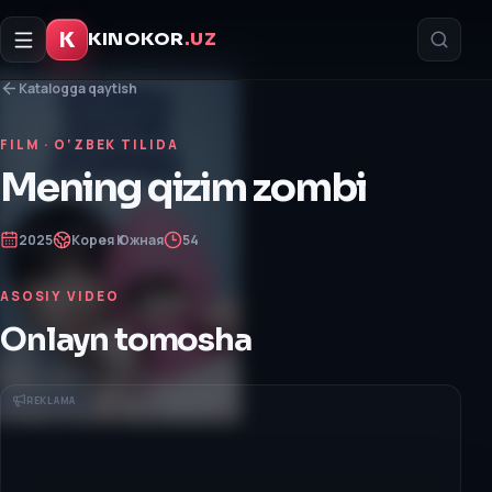
K
KINOKOR
.UZ
Katalogga qaytish
FILM
· O‘ZBEK TILIDA
Mening qizim zombi
2025
Корея Южная
54
ASOSIY VIDEO
Onlayn tomosha
REKLAMA