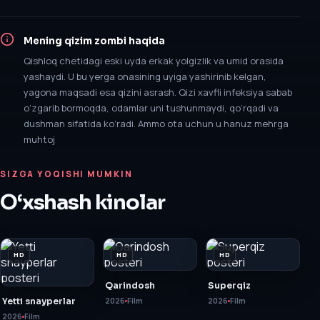
Mening qizim zombi
haqida
Qishloq chetidagi eski uyda erkak yolgizlik va umid orasida
yashaydi. U bu yerga onasining uyiga yashirinib kelgan,
yagona maqsadi esa qizini asrash. Qizi xavfli infeksiya sabab
o‘zgarib bormoqda, odamlar uni tushunmaydi, qo‘rqadi va
dushman sifatida ko‘radi. Ammo ota uchun u hanuz mehrga
muhtoj
SIZGA YOQISHI MUMKIN
O‘xshash kinolar
HD
HD
HD
Qarindosh
Superqiz
Yetti snayperlar
2026
Film
2026
Film
2026
Film