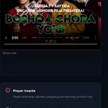
REKLAMA
Player haqida
Player ishlamasa, sahifani yangilang yoki keyinroq urinib ko‘ring.