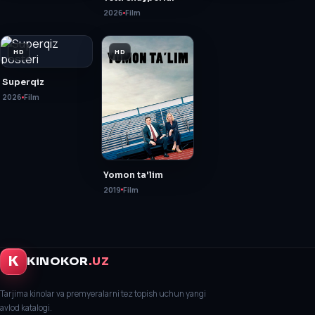
2026
Film
HD
HD
Superqiz
2026
Film
Yomon ta'lim
2019
Film
K
KINOKOR
.UZ
Tarjima kinolar va premyeralarni tez topish uchun yangi
avlod katalogi.