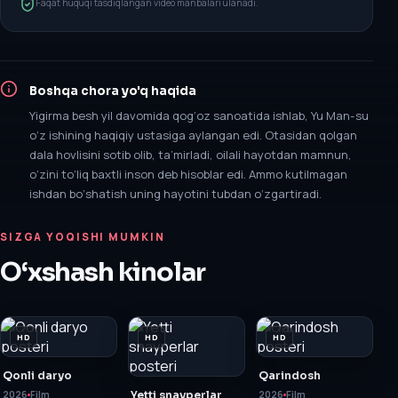
Faqat huquqi tasdiqlangan video manbalari ulanadi.
Boshqa chora yo'q
haqida
Yigirma besh yil davomida qog‘oz sanoatida ishlab, Yu Man-su
o‘z ishining haqiqiy ustasiga aylangan edi. Otasidan qolgan
dala hovlisini sotib olib, ta’mirladi, oilali hayotdan mamnun,
o‘zini to‘liq baxtli inson deb hisoblar edi. Ammo kutilmagan
ishdan bo‘shatish uning hayotini tubdan o‘zgartiradi.
SIZGA YOQISHI MUMKIN
O‘xshash kinolar
HD
HD
HD
Qonli daryo
Qarindosh
2026
Film
Yetti snayperlar
2026
Film