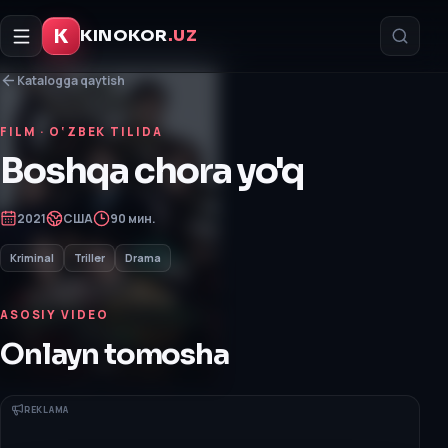
K
KINOKOR
.UZ
Katalogga qaytish
FILM
· O‘ZBEK TILIDA
Boshqa chora yo'q
2021
США
90 мин.
Kriminal
Triller
Drama
ASOSIY VIDEO
Onlayn tomosha
REKLAMA