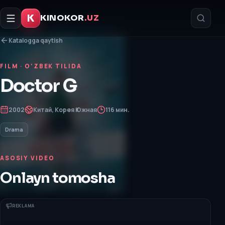
K
KINOKOR
.UZ
Katalogga qaytish
FILM
· O‘ZBEK TILIDA
Doctor G
2002
Китай, Корея Южная
116 мин.
Drama
ASOSIY VIDEO
Onlayn tomosha
REKLAMA