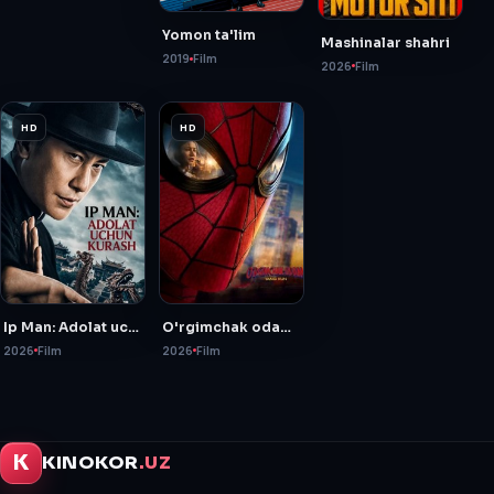
Yomon ta'lim
Mashinalar shahri
2019
Film
2026
Film
HD
HD
Ip Man: Adolat uchun kurash
O'rgimchak odam: Yangi kun
2026
Film
2026
Film
K
KINOKOR
.UZ