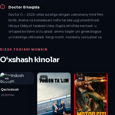
Doctor G
haqida
Doctor G — 2022-yilda suratga olingan zamonaviy hind filmi
bo‘lib, drama va komediyani nafis tarzda uyg‘unlashtiradi.
Hikoya tibbiyot talabasi Uday Gupta atrofida kechadi: u
ortoped bo‘lishni orzu qiladi, ammo taqdir uni ginekologiya
yo‘nalishiga olib keladi. Yangi muhit, noodatiy vaziyatlar va
SIZGA YOQISHI MUMKIN
O‘xshash kinolar
HD
HD
HD
Qarindosh
2026
Film