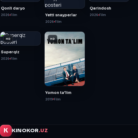
Qonli daryo
Qarindosh
2026
Film
Yetti snayperlar
2026
Film
2026
Film
HD
HD
Superqiz
2026
Film
Yomon ta'lim
2019
Film
K
KINOKOR
.UZ