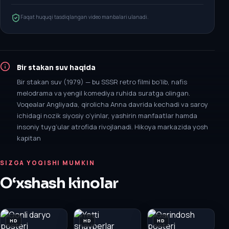
Faqat huquqi tasdiqlangan video manbalari ulanadi.
Bir stakan suv
haqida
Bir stakan suv (1979) — bu SSSR retro filmi bo‘lib, nafis
melodrama va yengil komediya ruhida suratga olingan.
Voqealar Angliyada, qirolicha Anna davrida kechadi va saroy
ichidagi nozik siyosiy o‘yinlar, yashirin manfaatlar hamda
insoniy tuyg‘ular atrofida rivojlanadi. Hikoya markazida yosh
kapitan
SIZGA YOQISHI MUMKIN
O‘xshash kinolar
HD
HD
HD