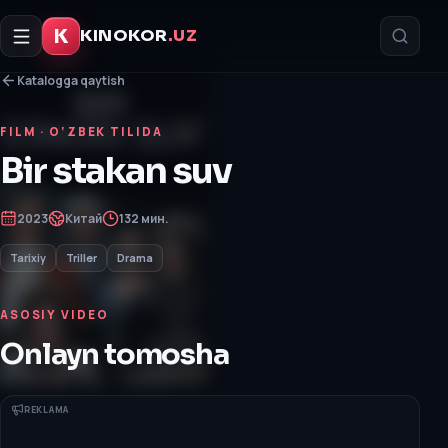
K
KINOKOR
.UZ
Katalogga qaytish
FILM
· O‘ZBEK TILIDA
Bir stakan suv
2023
Китай
132 мин.
Tarixiy
Triller
Drama
ASOSIY VIDEO
Onlayn tomosha
REKLAMA