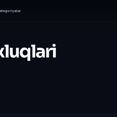
ategoriyalar
luqlari