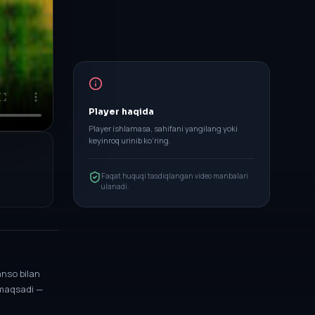
Player haqida
Player ishlamasa, sahifani yangilang yoki
keyinroq urinib ko‘ring.
Faqat huquqi tasdiqlangan video manbalari
ulanadi.
anso bilan
 maqsadi —