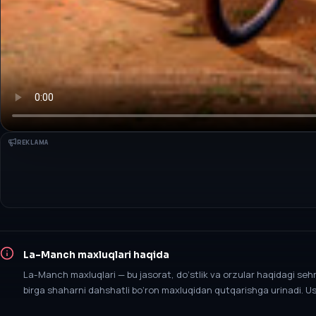
REKLAMA
La-Manch maxluqlari
haqida
La-Manch maxluqlari — bu jasorat, do‘stlik va orzular haqidagi sehrl
birga shaharni dahshatli bo‘ron maxluqidan qutqarishga urinadi. 