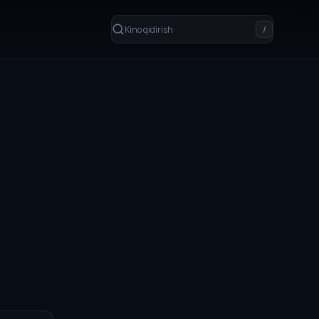
Kino qidirish
/