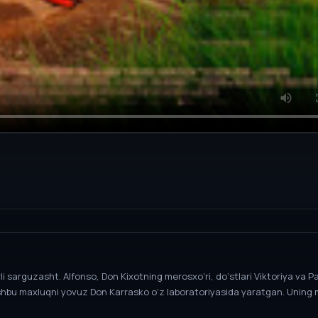
i sarguzasht. Alfonso, Don Kixotning merosxo‘ri, do‘stlari Viktoriya va P
Ushbu maxluqni yovuz Don Karrasko o‘z laboratoriyasida yaratgan. Uning