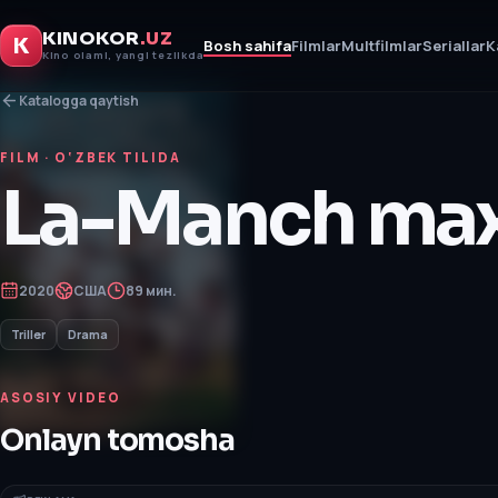
KINOKOR
.UZ
K
Bosh sahifa
Filmlar
Multfilmlar
Seriallar
K
Kino olami, yangi tezlikda
Katalogga qaytish
FILM
· O‘ZBEK TILIDA
La-Manch max
2020
США
89 мин.
Triller
Drama
ASOSIY VIDEO
Onlayn tomosha