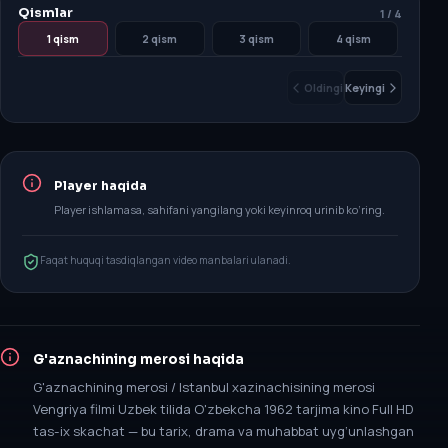
Qismlar
1
/
4
1 qism
2 qism
3 qism
4 qism
Oldingi
Keyingi
Player haqida
Player ishlamasa, sahifani yangilang yoki keyinroq urinib ko‘ring.
Faqat huquqi tasdiqlangan video manbalari ulanadi.
G'aznachining merosi
haqida
G'aznachining merosi / Istanbul xazinachisining merosi
Vengriya filmi Uzbek tilida O'zbekcha 1962 tarjima kino Full HD
tas-ix skachat — bu tarix, drama va muhabbat uyg‘unlashgan