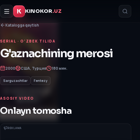
K
KINOKOR
.UZ
Katalogga qaytish
SERIAL
· O‘ZBEK TILIDA
G'aznachining merosi
2000
США, Турция
180 мин.
Sarguzashtlar
Fentezy
ASOSIY VIDEO
Onlayn tomosha
REKLAMA