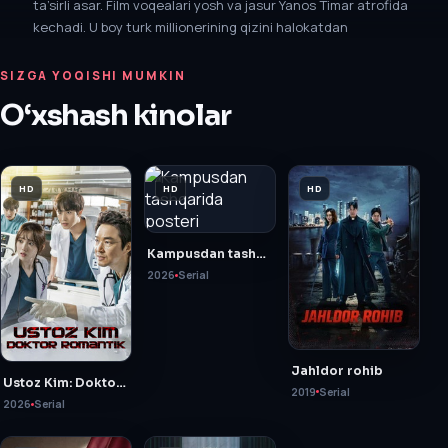
ta’sirli asar. Film voqealari yosh va jasur Yanos Timar atrofida
kechadi. U boy turk millionerining qizini halokatdan
SIZGA YOQISHI MUMKIN
O‘xshash kinolar
HD
HD
HD
Kampusdan tashqarida
2026
Serial
Jahldor rohib
Ustoz Kim: Doktor romantik
2019
Serial
2026
Serial