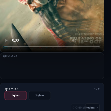
REKLAMA
Qismlar
1
/
2
1 qism
2 qism
Oldingi
Keyingi