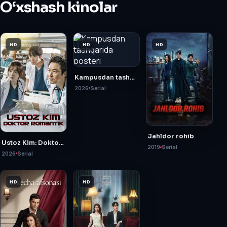
O‘xshash kinolar
HD
HD
HD
Kampusdan tashqarida
2026
Serial
Jahldor rohib
Ustoz Kim: Doktor romantik
2019
Serial
2026
Serial
HD
HD