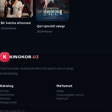
Bir kecha afsonasi
Qo'rqinchli sevgi
2024
Serial
2026
Serial
K
KINOKOR
.UZ
Tarjima kinolar va premyeralarni tez topish uchun yangi
avlod katalogi.
Katalog
Ma’lumot
Filmlar
Aloqa
Multfilmlar
Huquq egalari uchun
Seriallar
Maxfiylik
Kategoriyalar
©
2026
KINOKOR.UZ