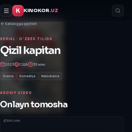
K
KINOKOR
.UZ
Katalogga qaytish
SERIAL
· O‘ZBEK TILIDA
Qizil kapitan
2023
США
30 мин.
Drama
Komediya
Melodrama
ASOSIY VIDEO
Onlayn tomosha
REKLAMA