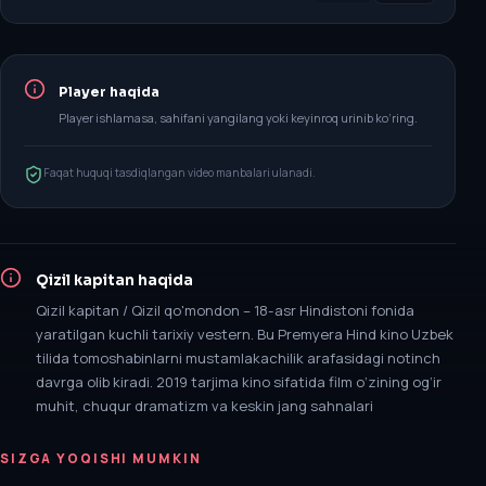
Player haqida
Player ishlamasa, sahifani yangilang yoki keyinroq urinib ko‘ring.
Faqat huquqi tasdiqlangan video manbalari ulanadi.
Qizil kapitan
haqida
Qizil kapitan / Qizil qo'mondon – 18-asr Hindistoni fonida
yaratilgan kuchli tarixiy vestern. Bu Premyera Hind kino Uzbek
tilida tomoshabinlarni mustamlakachilik arafasidagi notinch
davrga olib kiradi. 2019 tarjima kino sifatida film o‘zining og‘ir
muhit, chuqur dramatizm va keskin jang sahnalari
SIZGA YOQISHI MUMKIN