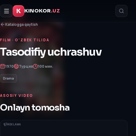
K
KINOKOR
.UZ
Katalogga qaytish
FILM
· O‘ZBEK TILIDA
Tasodifiy uchrashuv
1970
Турция
100 мин.
Drama
ASOSIY VIDEO
Onlayn tomosha
REKLAMA