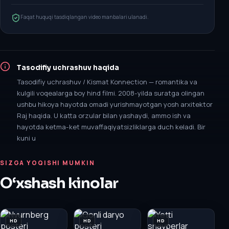
Faqat huquqi tasdiqlangan video manbalari ulanadi.
Tasodifiy uchrashuv
haqida
Tasodifiy uchrashuv / Kismat Konnection — romantika va
kulgili voqealarga boy hind filmi. 2008-yilda suratga olingan
ushbu hikoya hayotda omadi yurishmayotgan yosh arxitektor
Raj haqida. U katta orzular bilan yashaydi, ammo ish va
hayotda ketma-ket muvaffaqiyatsizliklarga duch keladi. Bir
kuni u
SIZGA YOQISHI MUMKIN
O‘xshash kinolar
HD
HD
HD