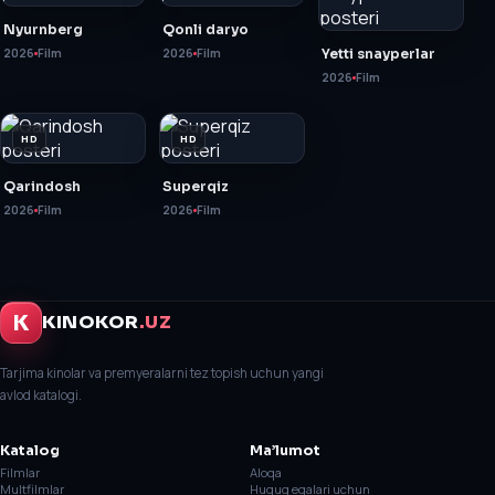
Nyurnberg
Qonli daryo
2026
Film
2026
Film
Yetti snayperlar
2026
Film
HD
HD
Qarindosh
Superqiz
2026
Film
2026
Film
K
KINOKOR
.UZ
Tarjima kinolar va premyeralarni tez topish uchun yangi
avlod katalogi.
Katalog
Ma’lumot
Filmlar
Aloqa
Multfilmlar
Huquq egalari uchun