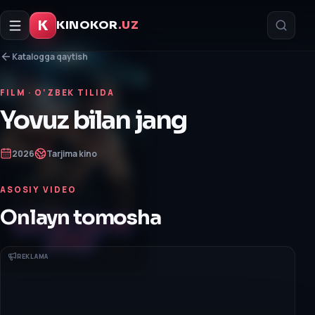
K
KINOKOR
.UZ
Katalogga qaytish
FILM
· O‘ZBEK TILIDA
Yovuz bilan jang
2026
Tarjima kino
ASOSIY VIDEO
Onlayn tomosha
REKLAMA