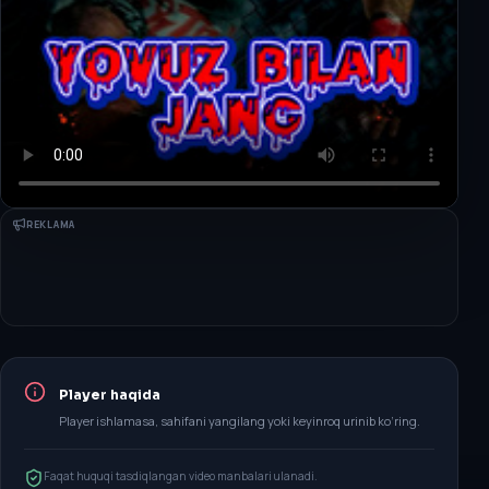
REKLAMA
Player haqida
Player ishlamasa, sahifani yangilang yoki keyinroq urinib ko‘ring.
Faqat huquqi tasdiqlangan video manbalari ulanadi.