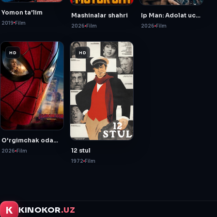
Yomon ta'lim
Mashinalar shahri
Ip Man: Adolat uchun kurash
2019
Film
2026
Film
2026
Film
HD
HD
O'rgimchak odam: Yangi kun
12 stul
2026
Film
1972
Film
K
KINOKOR
.UZ