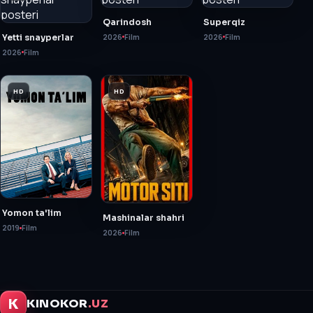
Qarindosh
Superqiz
Yetti snayperlar
2026
Film
2026
Film
2026
Film
HD
HD
Yomon ta'lim
Mashinalar shahri
2019
Film
2026
Film
K
KINOKOR
.UZ