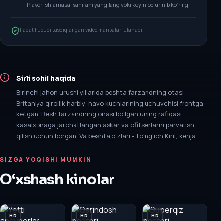
Player ishlamasa, sahifani yangilang yoki keyinroq urinib ko‘ring.
Faqat huquqi tasdiqlangan video manbalari ulanadi.
Sirli sohil
haqida
Birinchi jahon urushi yillarida beshta farzandning otasi,
Britaniya qirollik harbiy-havo kuchlarining uchuvchisi frontga
ketgan. Besh farzandning onasi bo'lgan uning rafiqasi
kasalxonaga jarohatlangan askar va ofitserlarni parvarish
qilish uchun borgan. Va beshta o'zlari - to'ng'ich Kiril, kenja
SIZGA YOQISHI MUMKIN
O‘xshash kinolar
HD
HD
HD