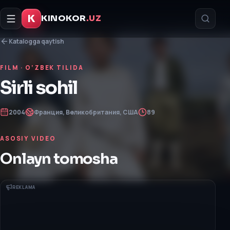
K
KINOKOR
.UZ
Katalogga qaytish
FILM
· O‘ZBEK TILIDA
Sirli sohil
2004
Франция, Великобритания, США
89
ASOSIY VIDEO
Onlayn tomosha
REKLAMA