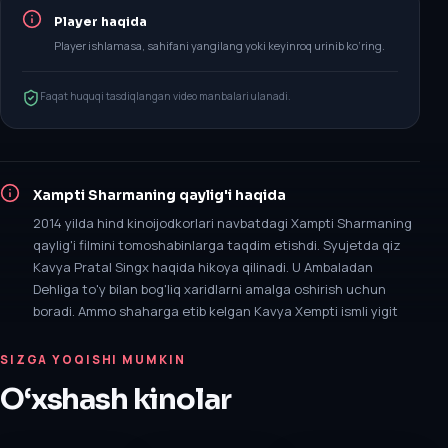
Player haqida
Player ishlamasa, sahifani yangilang yoki keyinroq urinib ko‘ring.
Faqat huquqi tasdiqlangan video manbalari ulanadi.
Xampti Sharmaning qaylig'i
haqida
2014 yilda hind kinoijodkorlari navbatdagi Xampti Sharmaning
qaylig'i filmini tomoshabinlarga taqdim etishdi. Syujetda qiz
Kavya Pratal Singx haqida hikoya qilinadi. U Ambaladan
Dehliga to'y bilan bog'liq xaridlarni amalga oshirish uchun
boradi. Ammo shaharga etib kelgan Kavya Xempti ismli yigit
SIZGA YOQISHI MUMKIN
O‘xshash kinolar