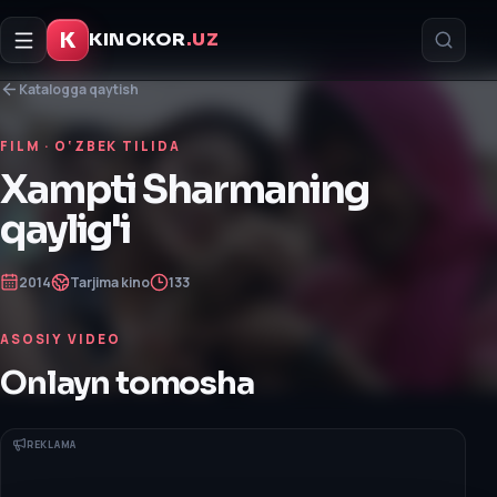
K
KINOKOR
.UZ
Katalogga qaytish
FILM
· O‘ZBEK TILIDA
Xampti Sharmaning
qaylig'i
2014
Tarjima kino
133
ASOSIY VIDEO
Onlayn tomosha
REKLAMA