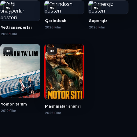
HD
HD
HD
Qarindosh
Superqiz
Yetti snayperlar
2026
Film
2026
Film
2026
Film
HD
HD
Yomon ta'lim
Mashinalar shahri
2019
Film
2026
Film